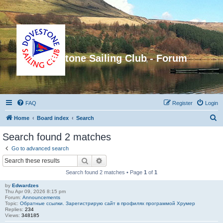
Dovestone Sailing Club - Forum
FAQ
Register
Login
S
Home
Board index
Search
e
Search found 2 matches
a
Go to advanced search
r
Search
Advanced search
c
Search found 2 matches • Page
1
of
1
h
by
Edwardzes
Thu Apr 09, 2026 8:15 pm
Forum:
Announcements
Topic:
Обратные ссылки. Зарегистрирую сайт в профилях программой Хрумер
Replies:
234
Views:
348185