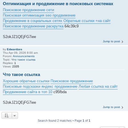
Оптимизация и продвижение в поисковых системах
Поисковое продвижение сети
Поисковая оптимизация seo продвижение
Продвижение в социальных сетях
Обратные ссылки +на сайт
Поисковое продвижение раскрутка
64c39c9
S2okJZ1QEjFG7iee
Jump to post
by
Edwardzes
Thu Apr 09, 2026 8:00 am
Forum:
Announcements
Topic:
Что такое ссылка
Replies:
1
Views:
2335
Что такое ссылка
Хорошие обратные ссылки
Поисковое продвижение
Поисковые подсказки яндекс продвижение
Любая ссылка на сайт
Продвижение сайта в топ 10
c95fbda
S2okJZ1QEjFG7iee
Jump to post
Search found 2 matches • Page
1
of
1