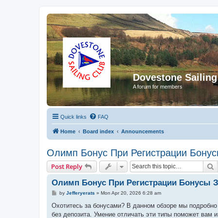
Dovestone Sailing
A forum for members
Quick links
FAQ
Home
Board index
Announcements
Олимп Бонус При Регистрации Бонус
S
Post Reply
Олимп Бонус При Регистрации Бонусы З
P
by
Jefferyerats
»
Mon Apr 20, 2026 6:28 am
o
s
Охотитесь за бонусами? В данном обзоре мы подробно 
t
без депозита. Умение отличать эти типы поможет вам 