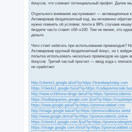
бонусов, что снижает потенциальный профит. Далее м
Отдельного внимания заслуживают — активационные ко
Активировав бездепозитный код, вы мгновенно обретает
нужно помнить об условии: почти в 99% случаев кешау
бездепе часто ставят x50–x100. Тем не менее, это ид
деньги.
Чего стоит избегать при использовании промокодов? 
Активировав крупный бездепозитный бонус, но с вейдж
попытка использовать несколько промокодов на один 
бонусов. Третий частый просчет — ввод кода с опечат
не сработает.
http://clients1.google.al/url?q=https://trendwaytoday.com
https://clients1.google.hu/url?q=https://codepromocode.bu
http://www.schlimme-dinge.de/url?q=https://promocodemix.
https://toolbarqueries.google.com.fj/url?q=https://maxbet
https://www.google.ga/url?q=https://promocodebet.com
http://image.google.ba/url?q=https://promocodbonus.world
http://www.google.dm/url?q=https://promocodemix.online
https://clients1.google.com.fj/url?q=https://promocodregist
https://image.google.com.kh/url?q=https://promocodebet.