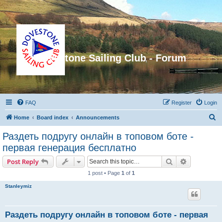
Dovestone Sailing Club - Forum
FAQ
Register
Login
S
Home
Board index
Announcements
e
Раздеть подругу онлайн в топовом боте -
a
первая генерация бесплатно
r
Search
Advanced s
Post Reply
c
1 post • Page
1
of
1
h
Stanleymiz
Раздеть подругу онлайн в топовом боте - первая