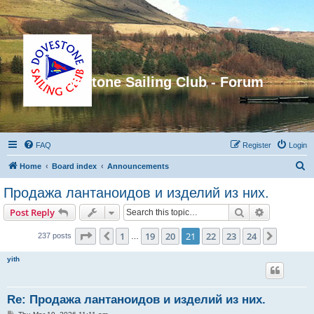
Dovestone Sailing Club - Forum
FAQ
Register
Login
S
Home
Board index
Announcements
e
Продажа лантаноидов и изделий из них.
a
Search
Advanced s
Post Reply
r
c
Page
21
of
24
1
19
20
21
22
23
24
Previous
Next
237 posts
…
h
yith
Re: Продажа лантаноидов и изделий из них.
P