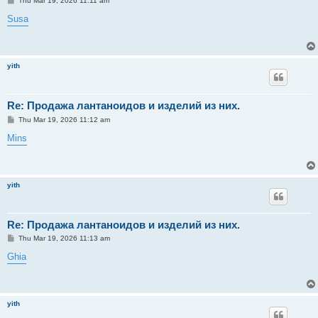
Thu Mar 19, 2026 11:11 am
o
s
Susa
t
yith
Re: Продажа лантаноидов и изделий из них.
P
Thu Mar 19, 2026 11:12 am
o
s
Mins
t
yith
Re: Продажа лантаноидов и изделий из них.
P
Thu Mar 19, 2026 11:13 am
o
s
Ghia
t
yith