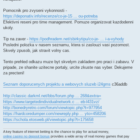
Pomocnik pro zvyseni vykonnosti -
https://deponativ.info/recenze/co-je-15 ... ou-potreba
Efektivni reseni pro time management. Pomuze organizovat kazdodenni
ukoly.
Tip na zaver -
https://podhradem.net/sbirkytipu/co-je- ... i-a-vyhody
Posledni polozka v nasem seznamu, ktera si zaslouzi vasi pozornost.
Skvely zpusob, jak stravit volny cas.
Tento prehled odkazu muze byt skvelym zakladem pro praci i zabavu. V
pripade, ze shanite uzitecne portaly, urcite zkuste nas vyber. Dekujeme
za precteni!
Seznam doporucenych projektu a webovych sluzeb i24gms
c36addb
http://classic.darkml.net/bbs/forum.php ... 268&extra=
https://www.targetedindividualnetwork.c ... eb-l431vz/
http://bonedryretro.com/forum/viewtopic.php?t=977954
https://hardcoredumper.com/newreply.php ... yto=458206
https://schola.etosweb.pl/viewtopic.php?t=175658
A key feature of internet betting is the chance to play for actual money,
online casino no deposit bonus
provides a wide array of real money games that pay