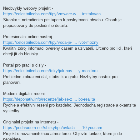
Neobvykly webovy projekt -
https://celostnilecba.com/tipy/vmware-w ... instalovan
Stranka s netradicnim pristupem k poskytovani obsahu. Obsah je
propracovany do posledniho detailu.
Profesionalni online nastroj -
https://celostnilecba.com/tipy/voda-je- ... ivot-mozny
Kvalitni zdroj informaci overeny casem a uzivateli. Urceno pro lidi, kteri
chteji jit do hloubky.
Portal pro praci s cisly -
https://celostnilecba.com/triky/jak-nas ... y-monitoru
Prehledne zobrazeni dat, statistik a grafu. Nezbytny nastroj pro
planovani.
Moderni digitalni reseni -
https://deponativ.info/recenze/jak-se-z ... bo-realita
Rychle a efektivni reseni pro kazdeho. Jednoducha registrace a okamzite
vysledky.
Originalni projekt na internetu -
https://podhradem.net/sbirkytipu/ovlada ... -10-youcam
Projekt s nezamenitelnou atmosferou. Objevte funkce, ktere jinde
nenajdete.