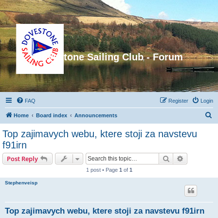
Dovestone Sailing Club - Forum
FAQ
Register
Login
S
Home
Board index
Announcements
e
Top zajimavych webu, ktere stoji za navstevu
a
f91irn
r
Search
Advanced s
Post Reply
c
1 post • Page
1
of
1
h
Stephenveisp
Top zajimavych webu, ktere stoji za navstevu f91irn