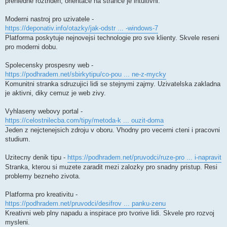
prehledne roztriden, orientace na strance je intuitivni.
Moderni nastroj pro uzivatele -
https://deponativ.info/otazky/jak-odstr ... -windows-7
Platforma poskytuje nejnovejsi technologie pro sve klienty. Skvele reseni
pro moderni dobu.
Spolecensky prospesny web -
https://podhradem.net/sbirkytipu/co-pou ... ne-z-mycky
Komunitni stranka sdruzujici lidi se stejnymi zajmy. Uzivatelska zakladna
je aktivni, diky cemuz je web zivy.
Vyhlaseny webovy portal -
https://celostnilecba.com/tipy/metoda-k ... ouzit-doma
Jeden z nejctenejsich zdroju v oboru. Vhodny pro vecerni cteni i pracovni
studium.
Uzitecny denik tipu -
https://podhradem.net/pruvodci/ruze-pro ... i-napravit
Stranka, kterou si muzete zaradit mezi zalozky pro snadny pristup. Resi
problemy bezneho zivota.
Platforma pro kreativitu -
https://podhradem.net/pruvodci/desifrov ... panku-zenu
Kreativni web plny napadu a inspirace pro tvorive lidi. Skvele pro rozvoj
mysleni.