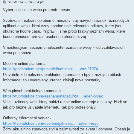
P
Sat Mar 14, 2026 7:34 pm
o
s
Vyber nejlepsich webu pro tento mesic
t
Svetova sit nabizi nepreberne mnozstvi zajimavych stranek ruznorodych
aplikaci a webu. Neni vzdy snadne najit relevantni odkazy, ktere jsou
skutecne hodne casu. Pripravili jsme proto kratky seznam webu, ktere
budou prinosem pro vas osobni i profesni rozvoj.
V nasledujicim seznamu naleznete rozmanite weby – od vzdelavacich
webu po zabavu.
Moderni online platforma -
https://podhradem.net/pruvodci/umisteni ... -vaz-21074
Uzivatele zde naleznou prehledne informace a tipy z ruznych oblasti.
Informace jsou overovany, ctenari ziskaji nove poznatky.
Web plnych praktickych pomucek -
https://tvprodukce.com/seznamynapadu/ko ... eden-oblak
Velmi uzitecny web, ktery nabizi ruzne online nastroje a sluzby. Hodi se
jak pro bezne uzivatele internetu, tak pro profesionaly.
Odborny informacni server -
https://tvprodukce.com/overeno/jak-se-z ... rskem-rezu
Zdroj aktualniho zpravodajstvi a zajimavosti ze sveta i domova. Obsah je