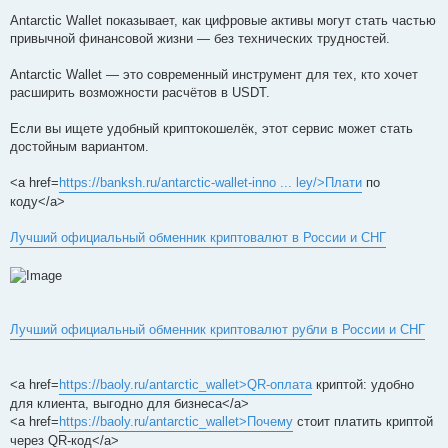
Antarctic Wallet показывает, как цифровые активы могут стать частью
привычной финансовой жизни — без технических трудностей.
Antarctic Wallet — это современный инструмент для тех, кто хочет
расширить возможности расчётов в USDT.
Если вы ищете удобный криптокошелёк, этот сервис может стать
достойным вариантом.
<a href=
https://banksh.ru/antarctic-wallet-inno ... ley/>Плати
по
коду</a>
Лучший официальный обменник криптовалют в России и СНГ
Лучший официальный обменник криптовалют рубли в России и СНГ
<a href=
https://baoly.ru/antarctic_wallet>QR-оплата
криптой: удобно
для клиента, выгодно для бизнеса</a>
<a href=
https://baoly.ru/antarctic_wallet>Почему
стоит платить криптой
через QR-код</a>