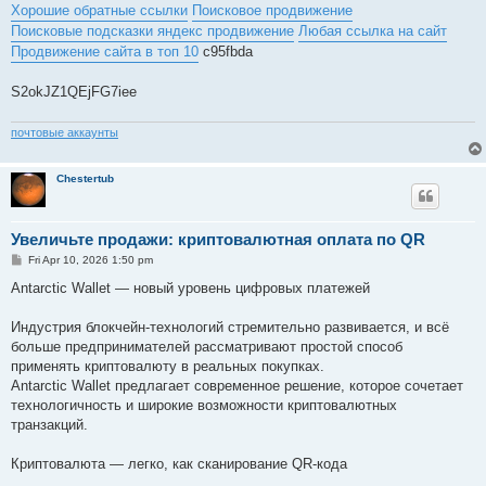
s
Хорошие обратные ссылки
Поисковое продвижение
t
Поисковые подсказки яндекс продвижение
Любая ссылка на сайт
Продвижение сайта в топ 10
c95fbda
S2okJZ1QEjFG7iee
почтовые аккаунты
Chestertub
Увеличьте продажи: криптовалютная оплата по QR
P
Fri Apr 10, 2026 1:50 pm
o
s
Antarctic Wallet — новый уровень цифровых платежей
t
Индустрия блокчейн-технологий стремительно развивается, и всё
больше предпринимателей рассматривают простой способ
применять криптовалюту в реальных покупках.
Antarctic Wallet предлагает современное решение, которое сочетает
технологичность и широкие возможности криптовалютных
транзакций.
Криптовалюта — легко, как сканирование QR-кода