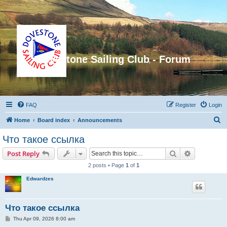
Dovestone Sailing Club - Forum
FAQ
Register
Login
S
Home
Board index
Announcements
e
Что такое ссылка
a
Search
Advanced s
Post Reply
r
2 posts • Page
1
of
1
c
Edwardzes
h
Что такое ссылка
P
Thu Apr 09, 2026 8:00 am
o