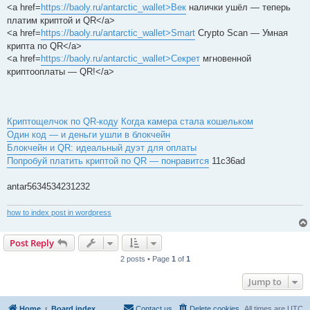
<a href=
https://baoly.ru/antarctic_wallet>Век
налички ушёл — теперь
платим криптой и QR</a>
<a href=
https://baoly.ru/antarctic_wallet>Smart
Crypto Scan — Умная
крипта по QR</a>
<a href=
https://baoly.ru/antarctic_wallet>Секрет
мгновенной
криптооплаты — QR!</a>
Криптощелчок по QR-коду
Когда камера стала кошельком
Один код — и деньги ушли в блокчейн
Блокчейн и QR: идеальный дуэт для оплаты
Попробуй платить криптой по QR — понравится
11c36ad
antar5634534231232
how to index post in wordpress
Post Reply
2 posts • Page
1
of
1
Jump to
Home
Board index
Contact us
Delete cookies
All times are
UTC